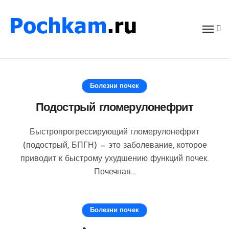
Перейти
к
содержимому
Болезни почек
Подострый гломерулонефрит
Быстропрогрессирующий гломерулонефрит
(подострый, БПГН) — это заболевание, которое
приводит к быстрому ухудшению функций почек.
Почечная...
Болезни почек