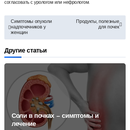
согласовать с урологом или нефрологом.
Навигация
Симптомы опухоли
Продукты, полезные
надпочечников у
для почек
по
женщин
записям
Другие статьи
Соли в почках — симптомы и
лечение