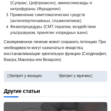
(Супракс, Цефтриаксон), аминогликозиды и
нитрофураны (Фурадонин).
Применение симптоматических средств
(антигипертензивных, спазмолитиков).
Физиопроцедуры (СМТ-терапию, воздействие
ультразвуком, принятие хлоридных ванн).
Своевременное лечение может сохранить потенцию. При
необходимости могут назначаться лекарства,
восстанавливающие эректильную функцию (Силденафил,
Виагра, Максигра или Визарсин).
Навигация
Уретрит у женщин
Уретрит у мужчин
по
Другие статьи
записям