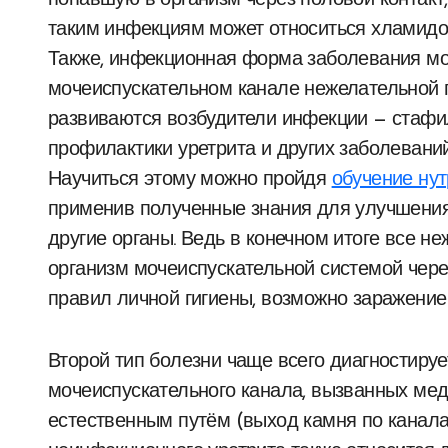
попавшую в организм через половой контакт
таким инфекциям может относиться хламидоз
Также, инфекционная форма заболевания мож
мочеиспускательном канале нежелательной п
развиваются возбудители инфекции — стафил
профилактики уретрита и других заболевани
Научиться этому можно пройдя
обучение нут
применив полученные знания для улучшения 
другие органы. Ведь в конечном итоге все 
организм мочеиспускательной системой чере
правил личной гигиены, возможно заражение
Второй тип болезни чаще всего диагностиру
мочеиспускательного канала, вызванных ме
естественным путём (выход камня по канала