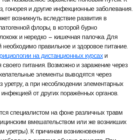
, так называемое заражение половым путём. К
, гонорея и другие инфекционные заболевания.
ет возникнуть вследствие развития в
атогенной флоры, в которой бурно
ококк и нередко — кишечная палочка. Для
й необходимо правильное и здоровое питание.
рициологии на дистанционных курсах
и
своего питания. Возможно и заражение через
нежелательные элементы выводятся через
з уретру, а при несоблюдении элементарных
 инфекцией от других поражённых органов.
ется специалистом на фоне различных травм
дицинским вмешательством или же возникших
м уретры). К причинам возникновения