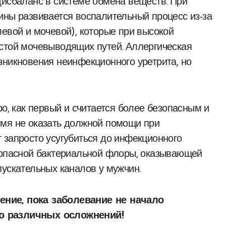
дисбаланс в системе обмена веществ. При
ины развивается воспалительный процесс из-за
левой и мочевой), которые при высокой
стой мочевыводящих путей. Аллергическая
зникновения неинфекционного уретрита, но
ро, как первый и считается более безопасным и
емя не оказать должной помощи при
 запросто усугубиться до инфекционного
е опасной бактериальной флоры, оказывающей
пускательных каналов у мужчин.
ние, пока заболевание не начало
ю различных осложнений!