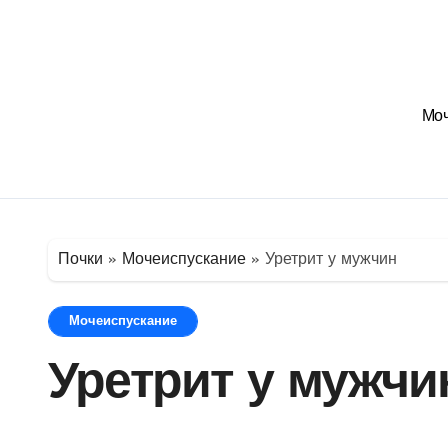
Перейти
к
содержимому
Моч
Почки
»
Мочеиспускание
»
Уретрит у мужчин
Мочеиспускание
Уретрит у мужчи