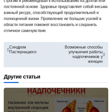
строгим и рекомендован к использованию на долгой или
постоянной основе. Здоровье представляет собой весьма
важный ресурс, способствующий продолжительной и
полноценной жизни. Проявление не больших усилий в
области питания поможет восстановить и сохранить
отличное самочувствие.
Навигация
Синдром
Возможные способы
Пастернацкого
улучшения работы
по
надпочечников у
женщин
записям
Другие статьи